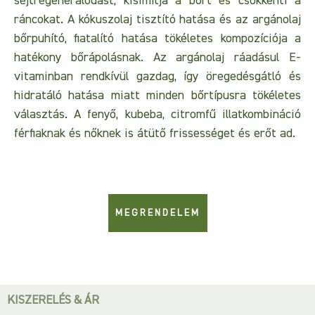
sejtregenerálódást, kisimítja a bőrt és csökkenti a
ráncokat. A kókuszolaj tisztító hatása és az argánolaj
bőrpuhító, fiatalító hatása tökéletes kompozíciója a
hatékony bőrápolásnak. Az argánolaj ráadásul E-
vitaminban rendkívül gazdag, így öregedésgátló és
hidratáló hatása miatt minden bőrtípusra tökéletes
választás. A fenyő, kubeba, citromfű illatkombináció
férfiaknak és nőknek is átütő frissességet és erőt ad.
MEGRENDELEM
KISZERELÉS & ÁR