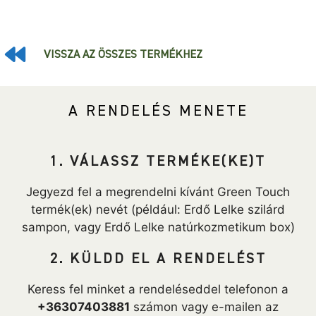
VISSZA AZ ÖSSZES TERMÉKHEZ
A RENDELÉS MENETE
1. VÁLASSZ TERMÉKE(KE)T
Jegyezd fel a megrendelni kívánt Green Touch
termék(ek) nevét (például: Erdő Lelke szilárd
sampon, vagy Erdő Lelke natúrkozmetikum box)
2. KÜLDD EL A RENDELÉST
Keress fel minket a rendeléseddel telefonon a
+36307403881
számon vagy e-mailen az