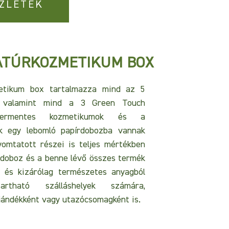
ZLETEK
ATÚRKOZMETIKUM BOX
etikum box tartalmazza mind az 5
t, valamint mind a 3 Green Touch
szermentes kozmetikumok és a
ők egy lebomló papírdobozba vannak
omtatott részei is teljes mértékben
ndoboz és a benne lévő összes termék
és kizárólag természetes anyagból
tartható szálláshelyek számára,
jándékként vagy utazócsomagként is.