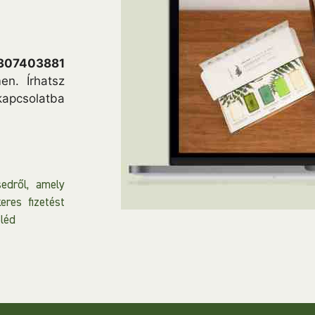
307403881
en. Írhatsz
kapcsolatba
edről, amely
eres fizetést
eléd