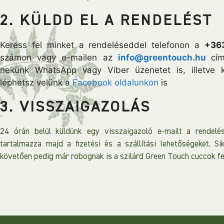
2. KÜLDD EL A RENDELÉST
Keress fel minket a rendeléseddel telefonon a
+36
számon vagy e-mailen az
info@greentouch.hu
cím
nekünk WhatsApp vagy Viber üzenetet is, illetve 
léphetsz velünk a
Facebook oldalunkon
is
3. VISSZAIGAZOLÁS
24 órán belül küldünk egy visszaigazoló e-mailt a rendelés
tartalmazza majd a fizetési és a szállítási lehetőségeket. Sik
követően pedig már robognak is a szilárd Green Touch cuccok f