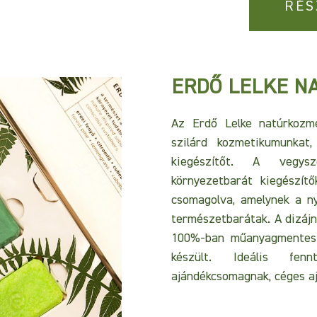
RÉS
ERDŐ LELKE N
Az Erdő Lelke natúrkozm
szilárd kozmetikumunka
kiegészítőt. A vegy
környezetbarát kiegészít
csomagolva, amelynek a ny
természetbarátak. A dizáj
100%-ban műanyagmentes 
készült. Ideális fenn
ajándékcsomagnak, céges a