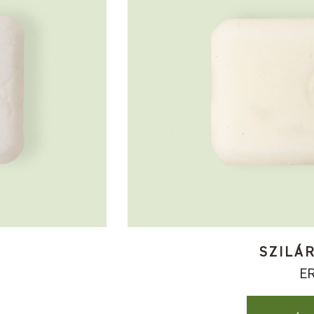
SZILÁ
E