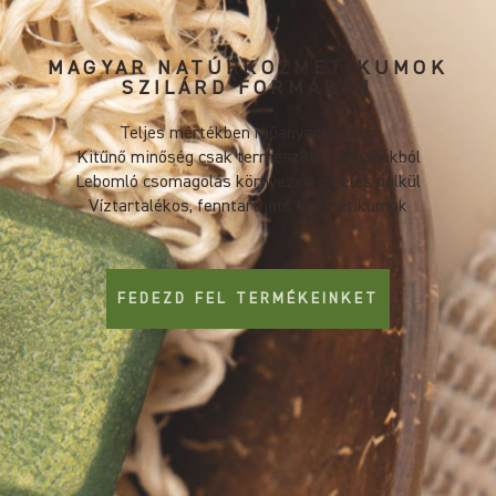
MAGYAR NATÚRKOZMETIKUMOK
SZILÁRD FORMÁBAN
Teljes mértékben műanyagmentes
Kitűnő minőség csak természetes anyagokból
Lebomló csomagolás környezetterhelés nélkül
Víztartalékos, fenntartható kozmetikumok
FEDEZD FEL TERMÉKEINKET