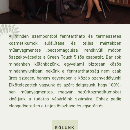
A GREEN TOUCH CSAPATA
A minden szempontból fenntartható és természetes
kozmetikumok előállítása és teljes mértékben
műanyagmentes „becsomagolása” rendkívüli módon
összekovácsolta a Green Touch 5 fős csapatát. Bár sok
mindenben különbözünk, egyvalami biztosan közös
mindannyiunkban: nekünk a fenntarthatóság nem csak
üres szlogen, hanem egyenesen a közös szenvedélyünk!
Elkötelezettek vagyunk és azért dolgozunk, hogy 100%-
ban műanyagmentes, magyar natúrkozmetikumokat
kínáljunk a tudatos vásárlóink számára. Ehhez pedig
elengedhetetlen a teljes összhang és egyetértés.
RÓLUNK