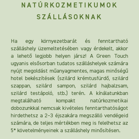
NATÚRKOZMETIKUMOK
SZÁLLÁSOKNAK
Ha egy környezetbarát és fenntartható
szálláshely üzemeltetésében vagy érdekelt, akkor
a lehető legjobb helyen jársz! A Green Touch
ugyanis elsősorban tudatos szálláshelyek számára
nyújt megoldást műanyagmentes, magas minőségű
hotel bekészítések (szilárd krémtusfürdő, szilárd
szappan, szilárd sampon, szilárd hajbalzsam,
szilárd testápoló, stb.) terén. A kínálatunkban
megtalálható kompakt natúrkozmetikai
dobozunkkal nemcsak kivételes fenntarthatóságot
hirdethetsz a 2–3 éjszakára megszálló vendégeid
számára, de teljes mértékben meg is felelhetsz az
5* követelményeinek a szálláshely minősítésen.