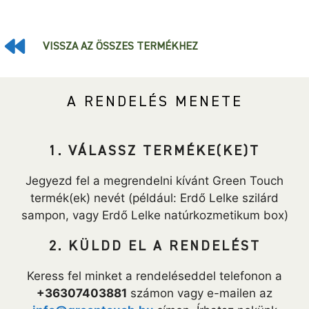
VISSZA AZ ÖSSZES TERMÉKHEZ
A RENDELÉS MENETE
1. VÁLASSZ TERMÉKE(KE)T
Jegyezd fel a megrendelni kívánt Green Touch
termék(ek) nevét (például: Erdő Lelke szilárd
sampon, vagy Erdő Lelke natúrkozmetikum box)
2. KÜLDD EL A RENDELÉST
Keress fel minket a rendeléseddel telefonon a
+36307403881
számon vagy e-mailen az