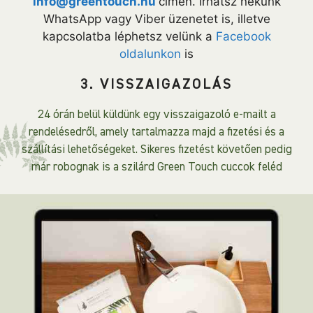
info@greentouch.hu
címen. Írhatsz nekünk
WhatsApp vagy Viber üzenetet is, illetve
kapcsolatba léphetsz velünk a
Facebook
oldalunkon
is
3. VISSZAIGAZOLÁS
24 órán belül küldünk egy visszaigazoló e-mailt a
rendelésedről, amely tartalmazza majd a fizetési és a
szállítási lehetőségeket. Sikeres fizetést követően pedig
már robognak is a szilárd Green Touch cuccok feléd