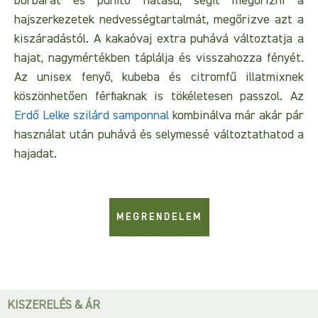
bőrbarát és puhító hatású, segít megőrizni a
hajszerkezetek nedvességtartalmát, megőrizve azt a
kiszáradástól. A kakaóvaj extra puhává változtatja a
hajat, nagymértékben táplálja és visszahozza fényét.
Az unisex fenyő, kubeba és citromfű illatmixnek
köszönhetően férfiaknak is tökéletesen passzol. Az
Erdő Lelke szilárd samponnal
kombinálva már akár pár
használat után puhává és selymessé változtathatod a
hajadat.
MEGRENDELEM
KISZERELÉS & ÁR